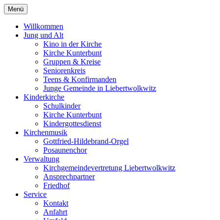
Menü
Willkommen
Jung und Alt
Kino in der Kirche
Kirche Kunterbunt
Gruppen & Kreise
Seniorenkreis
Teens & Konfirmanden
Junge Gemeinde in Liebertwolkwitz
Kinderkirche
Schulkinder
Kirche Kunterbunt
Kindergottesdienst
Kirchenmusik
Gottfried-Hildebrand-Orgel
Posaunenchor
Verwaltung
Kirchgemeindevertretung Liebertwolkwitz
Ansprechpartner
Friedhof
Service
Kontakt
Anfahrt