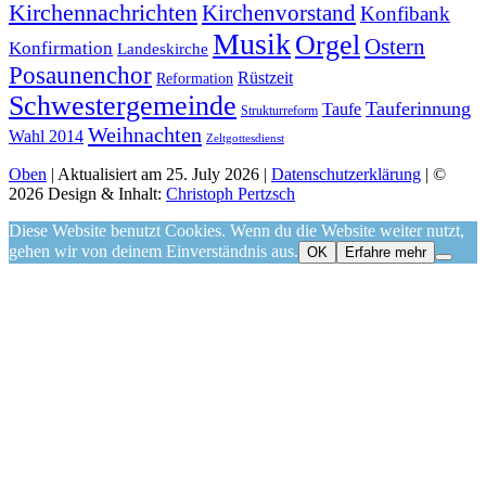
Kirchennachrichten
Kirchenvorstand
Konfibank
Musik
Orgel
Ostern
Konfirmation
Landeskirche
Posaunenchor
Rüstzeit
Reformation
Schwestergemeinde
Tauferinnung
Taufe
Strukturreform
Weihnachten
Wahl 2014
Zeltgottesdienst
Oben
|
Aktualisiert am 25. July 2026
|
Datenschutzerklärung
|
©
2026 Design & Inhalt:
Christoph Pertzsch
Diese Website benutzt Cookies. Wenn du die Website weiter nutzt,
gehen wir von deinem Einverständnis aus.
OK
Erfahre mehr