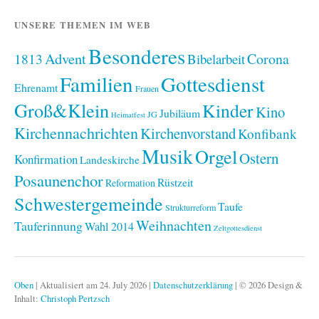
UNSERE THEMEN IM WEB
Besonderes
Advent
1813
Corona
Bibelarbeit
Familien
Gottesdienst
Ehrenamt
Frauen
Groß&Klein
Kinder
Kino
Jubiläum
JG
Heimatfest
Kirchennachrichten
Kirchenvorstand
Konfibank
Musik
Orgel
Ostern
Konfirmation
Landeskirche
Posaunenchor
Rüstzeit
Reformation
Schwestergemeinde
Taufe
Strukturreform
Weihnachten
Tauferinnung
Wahl 2014
Zeltgottesdienst
Oben
|
Aktualisiert am 24. July 2026
|
Datenschutzerklärung
|
© 2026 Design &
Inhalt:
Christoph Pertzsch