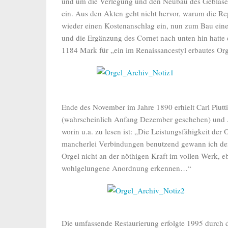
und um die Verlegung und den Neubau des Gebläses
ein. Aus den Akten geht nicht hervor, warum die Re
wieder einen Kostenanschlag ein, nun zum Bau einer
und die Ergänzung des Cornet nach unten hin hatt
1184 Mark für „ein im Renaissancestyl erbautes Or
Ende des November im Jahre 1890 erhielt Carl Piutt
(wahrscheinlich Anfang Dezember geschehen) und Anf
worin u.a. zu lesen ist: „Die Leistungsfähigkeit de
mancherlei Verbindungen benutzend gewann ich den e
Orgel nicht an der nöthigen Kraft im vollen Werk, e
wohlgelungene Anordnung erkennen…“
Die umfassende Restaurierung erfolgte 1995 durch 