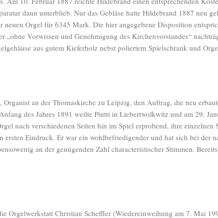
. Am 10. Februar 1887 reichte Hildebrand einen entsprechenden Koste
paratur dann unterblieb. Nur das Gebläse hatte Hildebrand 1887 neu gef
 neuen Orgel für 6345 Mark. Die hier angegebene Disposition entsprich
e er „ohne Vorwissen und Genehmigung des Kirchenvorstandes“ nachtr
gelgehäuse aus gutem Kieferholz nebst poliertem Spielschrank und Orge
i, Organist an der Thomaskirche zu Leipzig, den Auftrag, die neu erb
ang des Jahres 1891 weilte Piutti in Liebertwolkwitz und am 29. Janua
r Orgel nach verschiedenen Seiten hin im Spiel erprobend, ihre einzeln
rsten Eindruck. Er war ein wohlbefriedigender und hat sich bei der nac
bensowenig an der genügenden Zahl characteristischer Stimmen. Bereits 
die Orgelwerkstatt Christian Scheffler (Wiedereinweihung am 7. Mai 19