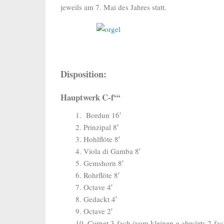
jeweils am 7. Mai des Jahres statt.
Disposition:
Hauptwerk C-f“‘
1. Bordun 16′
2. Prinzipal 8′
3. Hohlflöte 8′
4. Viola di Gamba 8′
5. Gemshorn 8′
6. Rohrflöte 8′
7. Octave 4′
8. Gedackt 4′
9. Octave 2′
10. Cornet 3-fach (vom kleinen g abwärts 2-fac