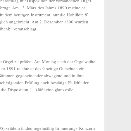
nanschlag mit Disposition der vorhandenen Orgel
ertigt. Am 13. März des Jahres 1890 reichte er
t dem heutigen Instrument, nur die Hohlflöte 8′
äglich angebracht. Am 2. Dezember 1890 wurden
lbank“ veranschlagt.
aute Orgel zu prüfen. Am Montag nach der Orgelweihe
r 1891 reichte er das 9-seitige Gutachten ein,
en Stimmen gegeneinander abwägend und in ihre
hfolgenden Prüfung auch bestätigt. Es fehlt der
die Disposition (…) läßt eine glanzvolle,
95) seitdem finden regelmäßig Erinnerungs-Konzerte