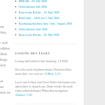
BREAK – 03. Juli 2026
Gottesdienste Juli 2026
Kino in der Kirche – 19. Juni 2026
Bibel und… Geld am 5. Juni 2026
Kirchennachrichten Juni / Juli / August 2026
rät
Gottesdienste Juni 2026
llen.
Kino in der Kirche – 29. Mai 2026
e sich
rzählen
LOSUNG DES TAGES
ellem
hrige
Losung und Lehrtext fuer Samstag, 1.8.2026:
räch
Du sollst nicht begehren deines Nächsten Haus
noch alles, was sein ist.
(
5.Mose 5,21
)
und
Lasst euer Leben vom Geist Gottes bestimmt sein
ine
und richtet es danach aus. Dann werdet ihr nicht
euren selbstsüchtigen Wünschen nachgeben.
onen zu
(
Galater 5,16
)