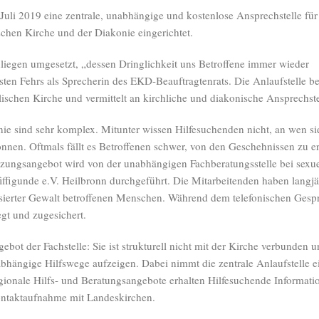
Juli 2019 eine zentrale, unabhängige und kostenlose Ansprechstelle für
ischen Kirche und der Diakonie eingerichtet.
liegen umgesetzt, „dessen Dringlichkeit uns Betroffene immer wieder
sten Fehrs als Sprecherin des EKD-Beauftragtenrats. Die Anlaufstelle be
ischen Kirche und vermittelt an kirchliche und diakonische Ansprechste
ie sind sehr komplex. Mitunter wissen Hilfesuchenden nicht, an wen si
nen. Oftmals fällt es Betroffenen schwer, von den Geschehnissen zu e
zungsangebot wird von der unabhängigen Fachberatungsstelle bei sexu
iffigunde e.V. Heilbronn durchgeführt. Die Mitarbeitenden haben langjä
isierter Gewalt betroffenen Menschen. Während dem telefonischen Gesp
gt und zugesichert.
t der Fachstelle: Sie ist strukturell nicht mit der Kirche verbunden 
bhängige Hilfswege aufzeigen. Dabei nimmt die zentrale Anlaufstelle e
gionale Hilfs- und Beratungsangebote erhalten Hilfesuchende Informati
ontaktaufnahme mit Landeskirchen.