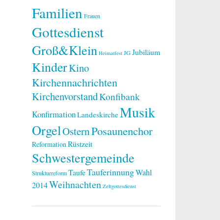
Familien
Frauen
Gottesdienst
Groß&Klein
Jubiläum
JG
Heimatfest
Kinder
Kino
Kirchennachrichten
Kirchenvorstand
Konfibank
Musik
Konfirmation
Landeskirche
Orgel
Posaunenchor
Ostern
Rüstzeit
Reformation
Schwestergemeinde
Tauferinnung
Taufe
Wahl
Strukturreform
Weihnachten
2014
Zeltgottesdienst