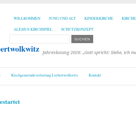
WILLKOMMEN
JUNG UND ALT
KINDERKIRCHE
KIRCH
ALESIUS KIRCHSPIEL
SCHUTZKONZEPT
bertwolkwitz
Jahreslosung 2026: „Gott spricht: Siehe, ich 
e
Kirchgemeindevertretung Liebertwolkwitz
Kontakt
estartet