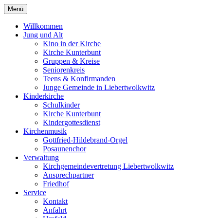
Menü
Willkommen
Jung und Alt
Kino in der Kirche
Kirche Kunterbunt
Gruppen & Kreise
Seniorenkreis
Teens & Konfirmanden
Junge Gemeinde in Liebertwolkwitz
Kinderkirche
Schulkinder
Kirche Kunterbunt
Kindergottesdienst
Kirchenmusik
Gottfried-Hildebrand-Orgel
Posaunenchor
Verwaltung
Kirchgemeindevertretung Liebertwolkwitz
Ansprechpartner
Friedhof
Service
Kontakt
Anfahrt