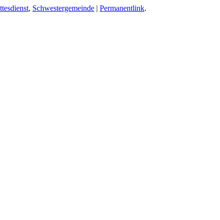
tesdienst
,
Schwestergemeinde
|
Permanentlink
.