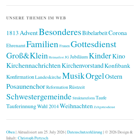
UNSERE THEMEN IM WEB
Besonderes
Advent
1813
Corona
Bibelarbeit
Familien
Gottesdienst
Ehrenamt
Frauen
Groß&Klein
Kinder
Kino
Jubiläum
JG
Heimatfest
Kirchennachrichten
Kirchenvorstand
Konfibank
Musik
Orgel
Ostern
Konfirmation
Landeskirche
Posaunenchor
Rüstzeit
Reformation
Schwestergemeinde
Taufe
Strukturreform
Weihnachten
Tauferinnung
Wahl 2014
Zeltgottesdienst
Oben
|
Aktualisiert am 25. July 2026
|
Datenschutzerklärung
|
© 2026 Design &
Inhalt:
Christoph Pertzsch