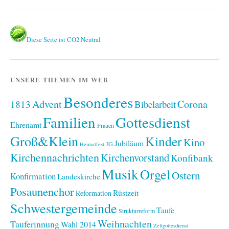
Diese Seite ist CO2 Neutral
UNSERE THEMEN IM WEB
Besonderes
Advent
1813
Corona
Bibelarbeit
Familien
Gottesdienst
Ehrenamt
Frauen
Groß&Klein
Kinder
Kino
Jubiläum
JG
Heimatfest
Kirchennachrichten
Kirchenvorstand
Konfibank
Musik
Orgel
Ostern
Konfirmation
Landeskirche
Posaunenchor
Rüstzeit
Reformation
Schwestergemeinde
Taufe
Strukturreform
Weihnachten
Tauferinnung
Wahl 2014
Zeltgottesdienst