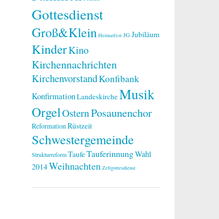
Gottesdienst
Groß&Klein
Jubiläum
JG
Heimatfest
Kinder
Kino
Kirchennachrichten
Kirchenvorstand
Konfibank
Musik
Konfirmation
Landeskirche
Orgel
Posaunenchor
Ostern
Rüstzeit
Reformation
Schwestergemeinde
Tauferinnung
Taufe
Wahl
Strukturreform
Weihnachten
2014
Zeltgottesdienst