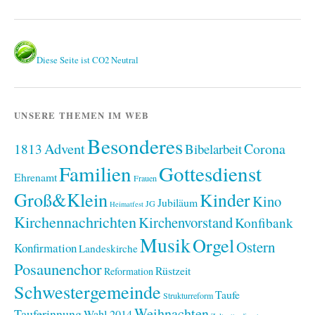
Diese Seite ist CO2 Neutral
UNSERE THEMEN IM WEB
Besonderes
Advent
1813
Corona
Bibelarbeit
Familien
Gottesdienst
Ehrenamt
Frauen
Groß&Klein
Kinder
Kino
Jubiläum
JG
Heimatfest
Kirchennachrichten
Kirchenvorstand
Konfibank
Musik
Orgel
Ostern
Konfirmation
Landeskirche
Posaunenchor
Rüstzeit
Reformation
Schwestergemeinde
Taufe
Strukturreform
Weihnachten
Tauferinnung
Wahl 2014