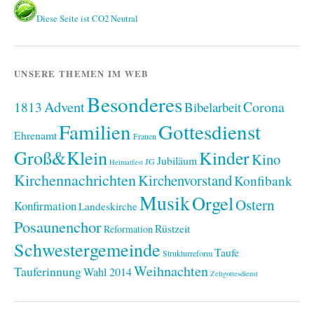
Diese Seite ist CO2 Neutral
UNSERE THEMEN IM WEB
Besonderes
Advent
1813
Corona
Bibelarbeit
Familien
Gottesdienst
Ehrenamt
Frauen
Groß&Klein
Kinder
Kino
Jubiläum
JG
Heimatfest
Kirchennachrichten
Kirchenvorstand
Konfibank
Musik
Orgel
Ostern
Konfirmation
Landeskirche
Posaunenchor
Rüstzeit
Reformation
Schwestergemeinde
Taufe
Strukturreform
Weihnachten
Tauferinnung
Wahl 2014
Zeltgottesdienst