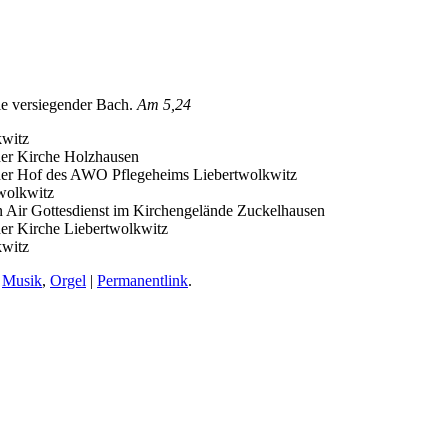
ie versiegender Bach.
Am 5,24
kwitz
n der Kirche Holzhausen
 in der Hof des AWO Pflegeheims Liebertwolkwitz
twolkwitz
pen Air Gottesdienst im Kirchengelände Zuckelhausen
 der Kirche Liebertwolkwitz
kwitz
,
Musik
,
Orgel
|
Permanentlink
.