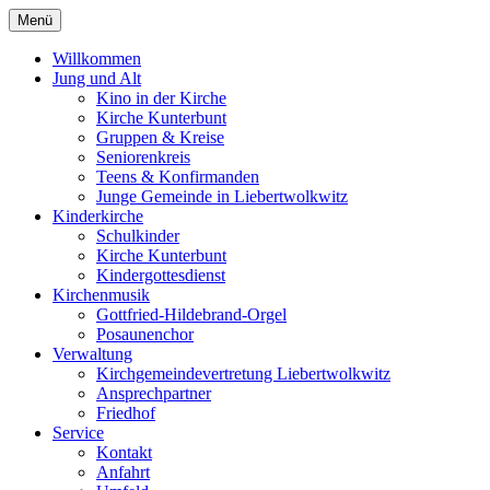
Menü
Willkommen
Jung und Alt
Kino in der Kirche
Kirche Kunterbunt
Gruppen & Kreise
Seniorenkreis
Teens & Konfirmanden
Junge Gemeinde in Liebertwolkwitz
Kinderkirche
Schulkinder
Kirche Kunterbunt
Kindergottesdienst
Kirchenmusik
Gottfried-Hildebrand-Orgel
Posaunenchor
Verwaltung
Kirchgemeindevertretung Liebertwolkwitz
Ansprechpartner
Friedhof
Service
Kontakt
Anfahrt