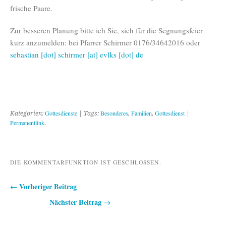
frische Paare.
Zur besseren Planung bitte ich Sie, sich für die Segnungsfeier
kurz anzumelden: bei Pfarrer Schirmer 0176/34642016 oder
sebastian [dot] schirmer [at] evlks [dot] de
Gottesdienste
Besonderes
Familien
Gottesdienst
Kategorien:
| Tags:
,
,
|
Permanentlink
.
DIE KOMMENTARFUNKTION IST GESCHLOSSEN.
← Vorheriger Beitrag
Beitragsnavigation
Nächster Beitrag →