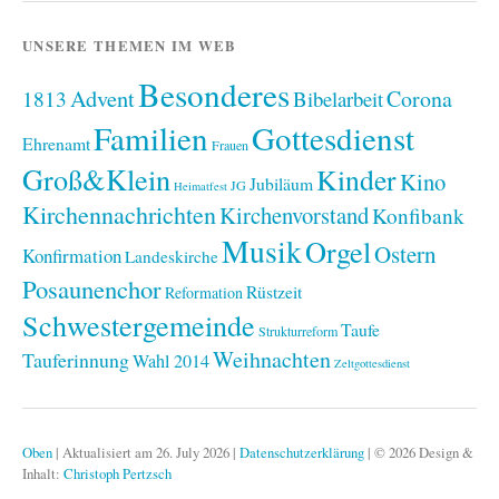
UNSERE THEMEN IM WEB
Besonderes
Advent
1813
Corona
Bibelarbeit
Familien
Gottesdienst
Ehrenamt
Frauen
Groß&Klein
Kinder
Kino
Jubiläum
JG
Heimatfest
Kirchennachrichten
Kirchenvorstand
Konfibank
Musik
Orgel
Ostern
Konfirmation
Landeskirche
Posaunenchor
Rüstzeit
Reformation
Schwestergemeinde
Taufe
Strukturreform
Weihnachten
Tauferinnung
Wahl 2014
Zeltgottesdienst
Oben
|
Aktualisiert am 26. July 2026
|
Datenschutzerklärung
|
© 2026 Design &
Inhalt:
Christoph Pertzsch