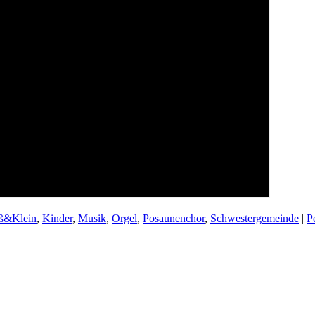
ß&Klein
,
Kinder
,
Musik
,
Orgel
,
Posaunenchor
,
Schwestergemeinde
|
P