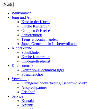
Menü
Willkommen
Jung und Alt
Kino in der Kirche
Kirche Kunterbunt
Gruppen & Kreise
Seniorenkreis
Teens & Konfirmanden
Junge Gemeinde in Liebertwolkwitz
Kinderkirche
Schulkinder
Kirche Kunterbunt
Kindergottesdienst
Kirchenmusik
Gottfried-Hildebrand-Orgel
Posaunenchor
Verwaltung
Kirchgemeindevertretung Liebertwolkwitz
Ansprechpartner
Friedhof
Service
Kontakt
Anfahrt