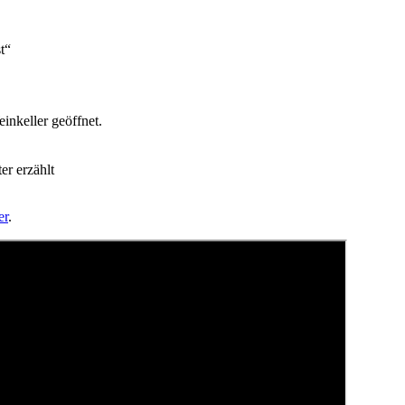
t“
nkeller geöffnet.
r erzählt
er
.