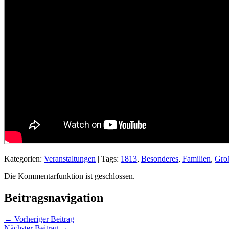
Kategorien:
Veranstaltungen
| Tags:
1813
,
Besonderes
,
Familien
,
Gro
Die Kommentarfunktion ist geschlossen.
Beitragsnavigation
← Vorheriger Beitrag
Nächster Beitrag →