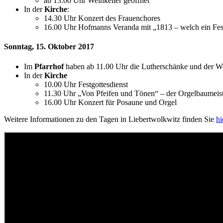
ab 13.00 Uhr Weinkeller geöffnet
In der
Kirche
:
14.30 Uhr Konzert des Frauenchores
16.00 Uhr Hofmanns Veranda mit „1813 – welch ein Fes
Sonntag, 15. Oktober 2017
Im
Pfarrhof
haben ab 11.00 Uhr die Lutherschänke und der Wei
In der
Kirche
10.00 Uhr Festgottesdienst
11.30 Uhr „Von Pfeifen und Tönen“ – der Orgelbaumeiste
16.00 Uhr Konzert für Posaune und Orgel
Weitere Informationen zu den Tagen in Liebertwolkwitz finden Sie
hi