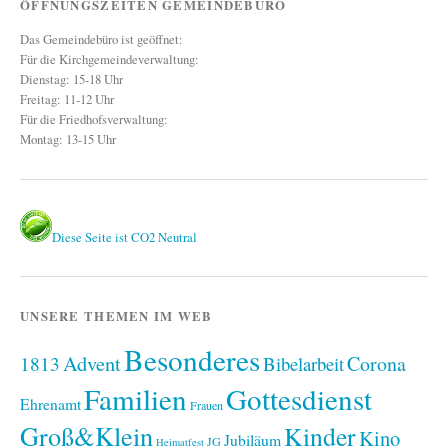
ÖFFNUNGSZEITEN GEMEINDEBÜRO
Das Gemeindebüro ist geöffnet:
Für die Kirchgemeindeverwaltung:
Dienstag: 15-18 Uhr
Freitag: 11-12 Uhr
Für die Friedhofsverwaltung:
Montag: 13-15 Uhr
Diese Seite ist CO2 Neutral
UNSERE THEMEN IM WEB
Besonderes
Advent
1813
Corona
Bibelarbeit
Familien
Gottesdienst
Ehrenamt
Frauen
Groß&Klein
Kinder
Kino
Jubiläum
JG
Heimatfest