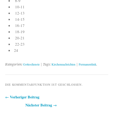
8-9
10-11
12-13
14-15
16-17
18-19
20-21
22-23
24
Gottesdienste
Kirchennachrichten
Permanentlink
Kategorien:
| Tags:
|
.
DIE KOMMENTARFUNKTION IST GESCHLOSSEN.
← Vorheriger Beitrag
Beitragsnavigation
Nächster Beitrag →