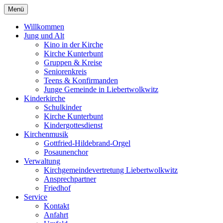
Menü
Willkommen
Jung und Alt
Kino in der Kirche
Kirche Kunterbunt
Gruppen & Kreise
Seniorenkreis
Teens & Konfirmanden
Junge Gemeinde in Liebertwolkwitz
Kinderkirche
Schulkinder
Kirche Kunterbunt
Kindergottesdienst
Kirchenmusik
Gottfried-Hildebrand-Orgel
Posaunenchor
Verwaltung
Kirchgemeindevertretung Liebertwolkwitz
Ansprechpartner
Friedhof
Service
Kontakt
Anfahrt