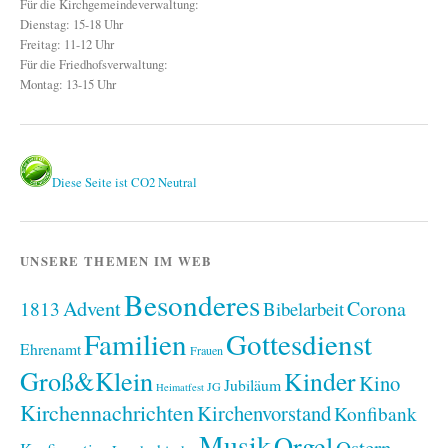
Für die Kirchgemeindeverwaltung:
Dienstag: 15-18 Uhr
Freitag: 11-12 Uhr
Für die Friedhofsverwaltung:
Montag: 13-15 Uhr
Diese Seite ist CO2 Neutral
UNSERE THEMEN IM WEB
Besonderes
Advent
1813
Corona
Bibelarbeit
Familien
Gottesdienst
Ehrenamt
Frauen
Groß&Klein
Kinder
Kino
Jubiläum
JG
Heimatfest
Kirchennachrichten
Kirchenvorstand
Konfibank
Musik
Orgel