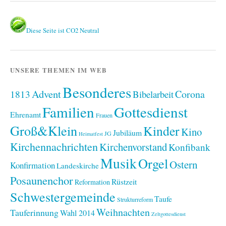
Diese Seite ist CO2 Neutral
UNSERE THEMEN IM WEB
Besonderes
Advent
1813
Corona
Bibelarbeit
Familien
Gottesdienst
Ehrenamt
Frauen
Groß&Klein
Kinder
Kino
Jubiläum
JG
Heimatfest
Kirchennachrichten
Kirchenvorstand
Konfibank
Musik
Orgel
Ostern
Konfirmation
Landeskirche
Posaunenchor
Rüstzeit
Reformation
Schwestergemeinde
Taufe
Strukturreform
Weihnachten
Tauferinnung
Wahl 2014
Zeltgottesdienst