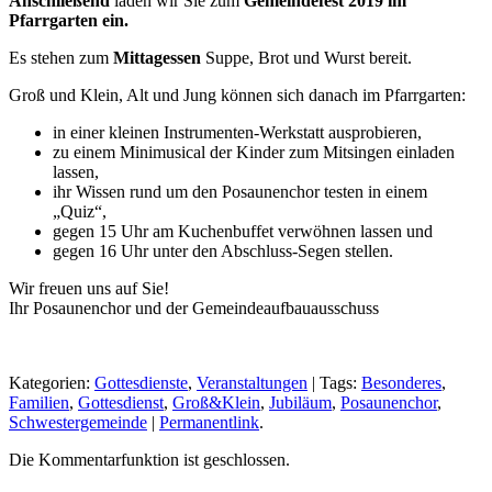
Anschließend
laden wir Sie zum
Gemeindefest 2019 im
Pfarrgarten ein.
Es stehen zum
Mittagessen
Suppe, Brot und Wurst bereit.
Groß und Klein, Alt und Jung können sich danach im Pfarrgarten:
in einer kleinen Instrumenten-Werkstatt ausprobieren,
zu einem Minimusical der Kinder zum Mitsingen einladen
lassen,
ihr Wissen rund um den Posaunenchor testen in einem
„Quiz“,
gegen 15 Uhr am Kuchenbuffet verwöhnen lassen und
gegen 16 Uhr unter den Abschluss-Segen stellen.
Wir freuen uns auf Sie!
Ihr Posaunenchor und der Gemeindeaufbauausschuss
Kategorien:
Gottesdienste
,
Veranstaltungen
| Tags:
Besonderes
,
Familien
,
Gottesdienst
,
Groß&Klein
,
Jubiläum
,
Posaunenchor
,
Schwestergemeinde
|
Permanentlink
.
Die Kommentarfunktion ist geschlossen.