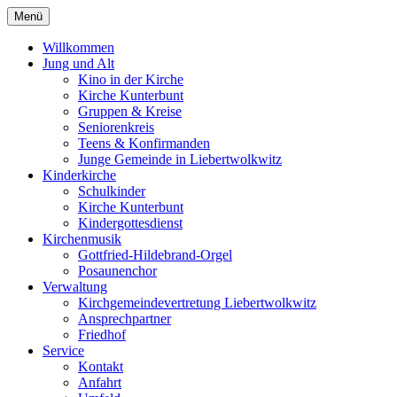
Menü
Willkommen
Jung und Alt
Kino in der Kirche
Kirche Kunterbunt
Gruppen & Kreise
Seniorenkreis
Teens & Konfirmanden
Junge Gemeinde in Liebertwolkwitz
Kinderkirche
Schulkinder
Kirche Kunterbunt
Kindergottesdienst
Kirchenmusik
Gottfried-Hildebrand-Orgel
Posaunenchor
Verwaltung
Kirchgemeindevertretung Liebertwolkwitz
Ansprechpartner
Friedhof
Service
Kontakt
Anfahrt