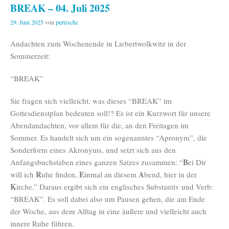
BREAK – 04. Juli 2025
29. Juni 2025
von
pertzschc
Andachten zum Wochenende in Liebertwolkwitz in der
Sommerzeit:
“BREAK”
Sie fragen sich vielleicht, was dieses “BREAK” im
Gottesdienstplan bedeuten soll!? Es ist ein Kurzwort für unsere
Abendandachten, vor allem für die, an den Freitagen im
Sommer. Es handelt sich um ein sogenanntes “Apronym”, die
Sonderform eines Akronyms, und setzt sich aus den
B
Anfangsbuchstaben eines ganzen Satzes zusammen: “
ei Dir
R
E
A
will ich
uhe finden,
inmal an diesem
bend, hier in der
K
irche.” Daraus ergibt sich ein englisches Substantiv und Verb:
“BREAK”. Es soll dabei also um Pausen gehen, die am Ende
der Woche, aus dem Alltag in eine äußere und vielleicht auch
innere Ruhe führen.