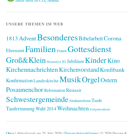
Diese Seite ist CO2 Neutral
UNSERE THEMEN IM WEB
Besonderes
Advent
1813
Corona
Bibelarbeit
Familien
Gottesdienst
Ehrenamt
Frauen
Groß&Klein
Kinder
Kino
Jubiläum
JG
Heimatfest
Kirchennachrichten
Kirchenvorstand
Konfibank
Musik
Orgel
Ostern
Konfirmation
Landeskirche
Posaunenchor
Rüstzeit
Reformation
Schwestergemeinde
Taufe
Strukturreform
Weihnachten
Tauferinnung
Wahl 2014
Zeltgottesdienst
Oben
|
Aktualisiert am 25. July 2026
|
Datenschutzerklärung
|
© 2026 Design &