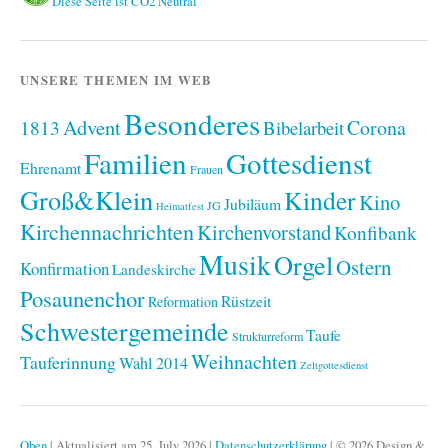
Diese Seite ist CO2 Neutral
UNSERE THEMEN IM WEB
Besonderes
Advent
1813
Corona
Bibelarbeit
Familien
Gottesdienst
Ehrenamt
Frauen
Groß&Klein
Kinder
Kino
Jubiläum
JG
Heimatfest
Kirchennachrichten
Kirchenvorstand
Konfibank
Musik
Orgel
Ostern
Konfirmation
Landeskirche
Posaunenchor
Rüstzeit
Reformation
Schwestergemeinde
Taufe
Strukturreform
Weihnachten
Tauferinnung
Wahl 2014
Zeltgottesdienst
Oben
|
Aktualisiert am 25. July 2026
|
Datenschutzerklärung
|
© 2026 Design &