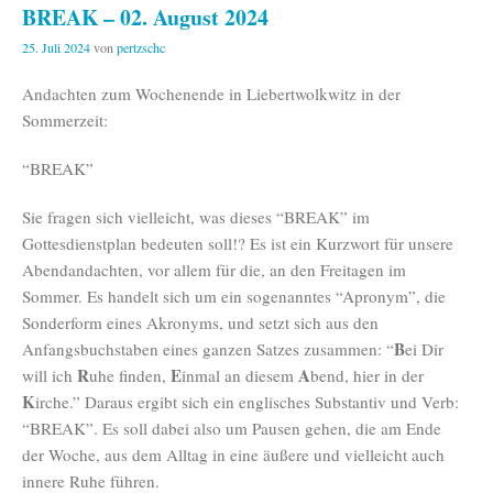
BREAK – 02. August 2024
25. Juli 2024
von
pertzschc
Andachten zum Wochenende in Liebertwolkwitz in der
Sommerzeit:
“BREAK”
Sie fragen sich vielleicht, was dieses “BREAK” im
Gottesdienstplan bedeuten soll!? Es ist ein Kurzwort für unsere
Abendandachten, vor allem für die, an den Freitagen im
Sommer. Es handelt sich um ein sogenanntes “Apronym”, die
Sonderform eines Akronyms, und setzt sich aus den
B
Anfangsbuchstaben eines ganzen Satzes zusammen: “
ei Dir
R
E
A
will ich
uhe finden,
inmal an diesem
bend, hier in der
K
irche.” Daraus ergibt sich ein englisches Substantiv und Verb:
“BREAK”. Es soll dabei also um Pausen gehen, die am Ende
der Woche, aus dem Alltag in eine äußere und vielleicht auch
innere Ruhe führen.