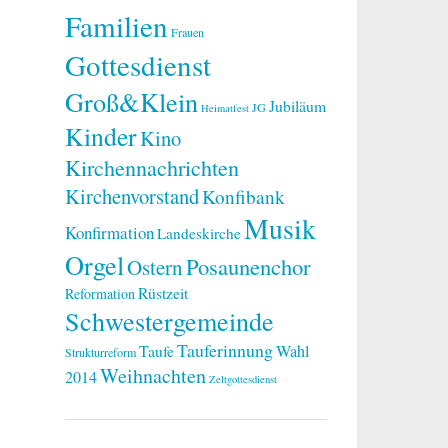
Familien
Frauen
Gottesdienst
Groß&Klein
Jubiläum
JG
Heimatfest
Kinder
Kino
Kirchennachrichten
Kirchenvorstand
Konfibank
Musik
Konfirmation
Landeskirche
Orgel
Posaunenchor
Ostern
Rüstzeit
Reformation
Schwestergemeinde
Tauferinnung
Taufe
Wahl
Strukturreform
Weihnachten
2014
Zeltgottesdienst