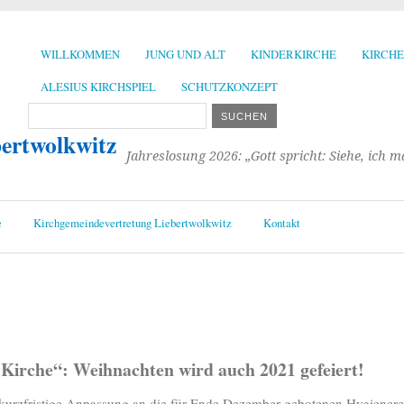
WILLKOMMEN
JUNG UND ALT
KINDERKIRCHE
KIRCH
ALESIUS KIRCHSPIEL
SCHUTZKONZEPT
bertwolkwitz
Jahreslosung 2026: „Gott spricht: Siehe, ich 
e
Kirchgemeindevertretung Liebertwolkwitz
Kontakt
r Kirche“:
Weihnachten wird auch 2021 gefeiert!
, kurzfristige Anpassung an die für Ende Dezember gebotenen Hygienere