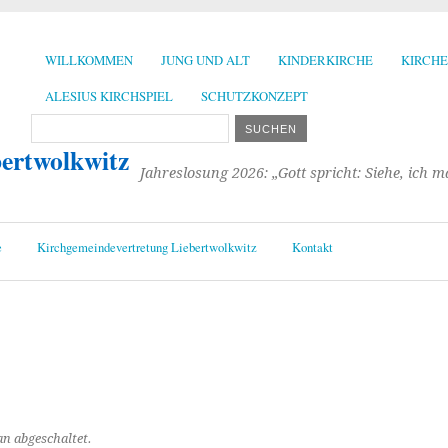
WILLKOMMEN
JUNG UND ALT
KINDERKIRCHE
KIRCH
ALESIUS KIRCHSPIEL
SCHUTZKONZEPT
bertwolkwitz
Jahreslosung 2026: „Gott spricht: Siehe, ich 
e
Kirchgemeindevertretung Liebertwolkwitz
Kontakt
n abgeschaltet.