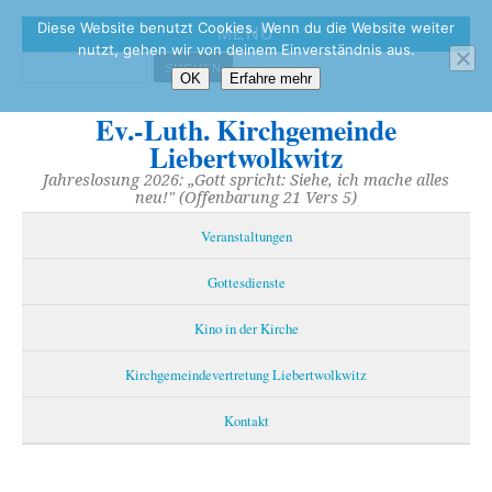
Diese Website benutzt Cookies. Wenn du die Website weiter
MENÜ
nutzt, gehen wir von deinem Einverständnis aus.
OK
Erfahre mehr
Ev.-Luth. Kirchgemeinde
Liebertwolkwitz
Jahreslosung 2026: „Gott spricht: Siehe, ich mache alles
neu!" (Offenbarung 21 Vers 5)
Veranstaltungen
Gottesdienste
Kino in der Kirche
Kirchgemeindevertretung Liebertwolkwitz
Kontakt