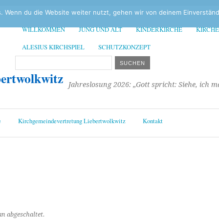
. Wenn du die Website weiter nutzt, gehen wir von deinem Einverständ
WILLKOMMEN
JUNG UND ALT
KINDERKIRCHE
KIRCH
ALESIUS KIRCHSPIEL
SCHUTZKONZEPT
bertwolkwitz
Jahreslosung 2026: „Gott spricht: Siehe, ich 
e
Kirchgemeindevertretung Liebertwolkwitz
Kontakt
n abgeschaltet.