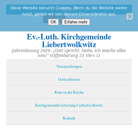
Diese Website benutzt Cookies. Wenn du die Website weiter
MENÜ
nutzt, gehen wir von deinem Einverständnis aus.
OK
Erfahre mehr
Ev.-Luth. Kirchgemeinde
Liebertwolkwitz
Jahreslosung 2026: „Gott spricht: Siehe, ich mache alles
neu!" (Offenbarung 21 Vers 5)
Veranstaltungen
Gottesdienste
Kino in der Kirche
Kirchgemeindevertretung Liebertwolkwitz
Kontakt