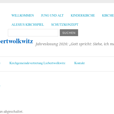
WILLKOMMEN
JUNG UND ALT
KINDERKIRCHE
KIRCH
ALESIUS KIRCHSPIEL
SCHUTZKONZEPT
bertwolkwitz
Jahreslosung 2026: „Gott spricht: Siehe, ich 
e
Kirchgemeindevertretung Liebertwolkwitz
Kontakt
e
n abgeschaltet.