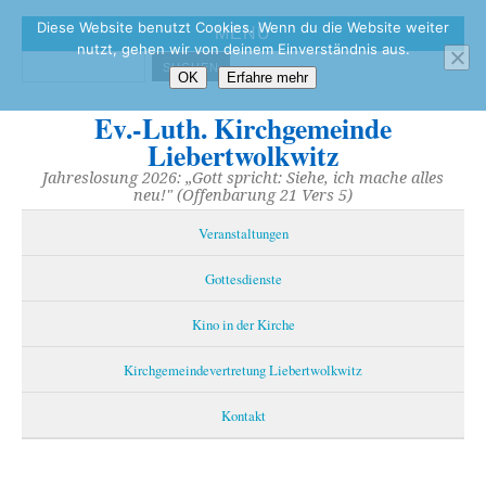
Diese Website benutzt Cookies. Wenn du die Website weiter
MENÜ
nutzt, gehen wir von deinem Einverständnis aus.
OK
Erfahre mehr
Ev.-Luth. Kirchgemeinde
Liebertwolkwitz
Jahreslosung 2026: „Gott spricht: Siehe, ich mache alles
neu!" (Offenbarung 21 Vers 5)
Veranstaltungen
Gottesdienste
Kino in der Kirche
Kirchgemeindevertretung Liebertwolkwitz
Kontakt