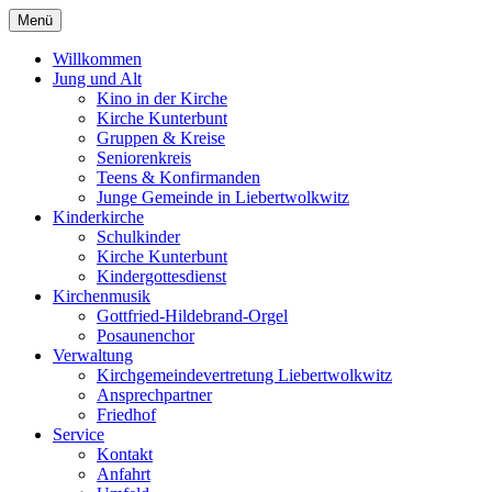
Menü
Willkommen
Jung und Alt
Kino in der Kirche
Kirche Kunterbunt
Gruppen & Kreise
Seniorenkreis
Teens & Konfirmanden
Junge Gemeinde in Liebertwolkwitz
Kinderkirche
Schulkinder
Kirche Kunterbunt
Kindergottesdienst
Kirchenmusik
Gottfried-Hildebrand-Orgel
Posaunenchor
Verwaltung
Kirchgemeindevertretung Liebertwolkwitz
Ansprechpartner
Friedhof
Service
Kontakt
Anfahrt