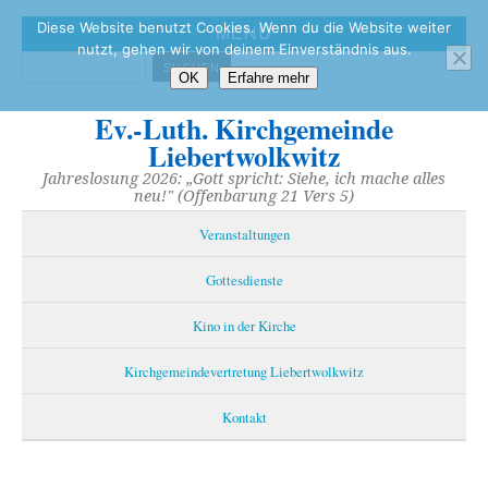
Diese Website benutzt Cookies. Wenn du die Website weiter
MENÜ
nutzt, gehen wir von deinem Einverständnis aus.
OK
Erfahre mehr
Ev.-Luth. Kirchgemeinde
Liebertwolkwitz
Jahreslosung 2026: „Gott spricht: Siehe, ich mache alles
neu!" (Offenbarung 21 Vers 5)
Veranstaltungen
Gottesdienste
Kino in der Kirche
Kirchgemeindevertretung Liebertwolkwitz
Kontakt